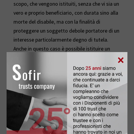
scopo, che vengono istituiti, senza che vi sia un
vero e proprio beneficiario, con durata sino alla
morte del disabile, ma con la finalità di
proteggere un soggetto debole portatore di un
interesse particolarmente degno di tutela.
Anche in questo caso è possibile istituire un
×
trust di scopo con una legge istituita
ad hoc.
BENEFICI FISCALI NEI TRUST DI
SCOPO
La
Legge n. 112/2016 “Dopo di noi”
, entrata
in vigore il 25 giugno 2016, è stata emanata per
favorire il benessere, la piena inclusione sociale
e l’autonomia delle persone con disabilità
grave. Il provvedimento trae ispirazione, in