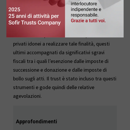
particolare, dalla Convenzione Onu che prevede
espressamente il diritto del disabile a vivere
nella società con la stessa libertà di scelta che
spetta alle altre persone. Il legislatore ha
individuato importanti strumenti pubblici e
privati idonei a realizzare tale finalità, questi
ultimi accompagnati da significativi sgravi
fiscali tra i quali l’esenzione dalle imposte di
successione e donazione e dalle imposte di
bollo sugli atti. Il trust è stato incluso tra questi
strumenti e gode quindi delle relative
agevolazioni.
Approfondimenti