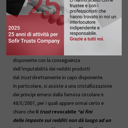
amministrazione e gestione dei beni ivi
apportati.
Pertanto, qualora il disponente si riservi la
possibilità di esercitare qualche potere
sul
trust
, quale è quello di revocarlo,
quest’ultimo deve essere considerato come
strumento meramente interposto rispetto al
disponente con la conseguenza
dell’imputabilità dei redditi prodotti
dal
trust
direttamente in capo disponente.
In particolare, si assiste a una cristallizzazione
dei principi emersi dalla famosa circolare n.
48/E/2007, per i quali appare ormai certo e
chiaro che
il
trust
revocabile
“ai fini
delle
imposte sui redditi non dà luogo ad un