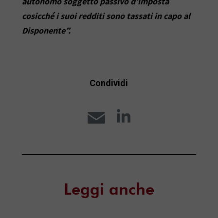
autonomo soggetto
passivo d’imposta
cosicché i suoi redditi sono tassati in capo
al
Disponente”.
Condividi
E
L
m
i
a
n
i
k
Leggi anche
l
e