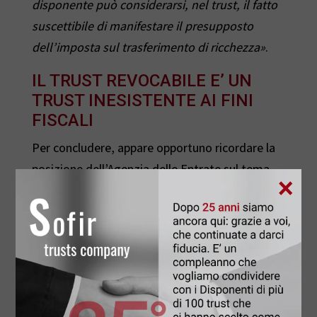
disponente può considerarsi, nel trust, il fatto
suscettibile di manifestare il presupposto
dell’imposta sul trasferimento di ricchezza»
.
IL TRUST REVOCABILE E’ UN
TRUST INESISTENTE AI FINI
FISCALI
Per concludere, appare opportuno ricordare la
posizione dell’Agenzia delle Entrate sul tema
×
dell’inquadramento di un
trust
revocabile sul
piano fiscale, emersa dalle precedenti
pronunce, sottolineando che
un
trust
può
essere considerato come soggetto passivo
ai fini delle imposte sui redditi solo ove
il
trustee
detenga un potere effettivo di