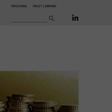
FIDUCIARIA
TRUST COMPANY
Search Button
Search

for: