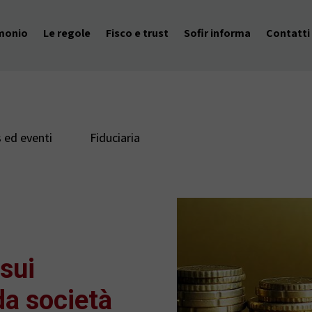
imonio
Le regole
Fisco e trust
Sofir informa
Contatti
 ed eventi
Fiduciaria
 sui
da società