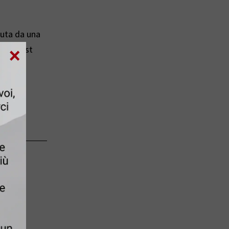
eduta da una
×
i il trust
e nella