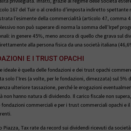
lità privilegiata. Infatti, grazie al regime delle società este
ticolo 167 del Tuir o al credito d’imposta indiretto spettante 
strata l’esimente della commercialità (articolo 47, comma 4)
lessivo non può superare di norma la somma dell’Irpef prog
onali: in genere 45%, meno ancora di quello che grava sul di
direttamente alla persona fisica da una società italiana (46,6
AZIONI E I TRUST OPACHI
e ideale è quella delle fondazioni e dei trust opachi commerci
uta solo l’Ires (a volte, per le fondazioni, dimezzata) sul 5% d
enza ulteriore tassazione, perché le erogazioni eventualme
̀ non hanno natura di dividendo. Il carico fiscale non supera, 
 fondazioni commerciali e per i trust commerciali opachi e i
renti.
 Piazza, Tax rate da record sui dividendi ricevuti da società