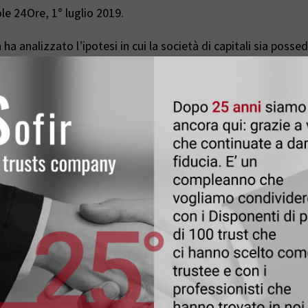
Sole 24Ore, 1° luglio 2019.
 ha analizzato l’ipotesi in cui la società di capitali sia poss
i socio accomandante è un trust: sulla distribuzione di dividend
5 %.
otto sarebbe il carico fiscale, qualora il trust fosse resident
i San Marino.
Leggi anche
6 Giugno 2025
|
Trust