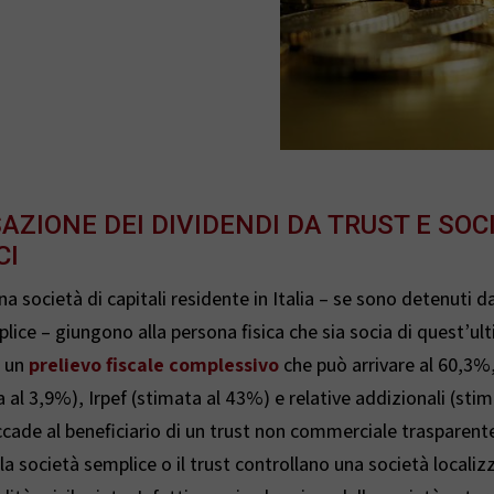
AZIONE DEI DIVIDENDI DA TRUST E SOC
CI
una società di capitali residente in Italia – se sono detenuti d
plice – giungono alla persona fisica che sia socia di quest’ul
a un
prelievo fiscale complessivo
che può arrivare al 60,3%,
a al 3,9%), Irpef (stimata al 43%) e relative addizionali (sti
cade al beneficiario di un trust non commerciale trasparente. S
la società semplice o il trust controllano una società localiz