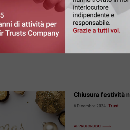
a del Convegno "Trust &
 strumenti di Pianificazione
ietaria" che vede tra gli
Srl e, tra i relatori, il
Chiusura festività n
6 Dicembre 2024
|
Trust
APPROFONDISCI