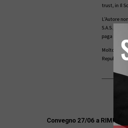
trust, in Il 
L’Autore non
S.A.S., il cu
paga il 13,9
Molto più rid
Repubblica d
Convegno 27/06 a RIMINI