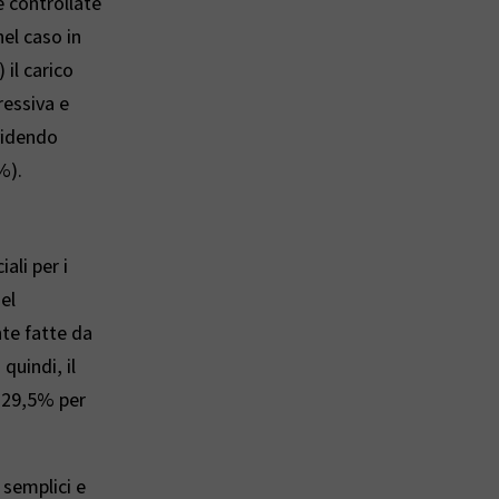
re controllate
k
nel caso in
e
 il carico
d
ressiva e
videndo
I
%).
n
ali per i
el
nte fatte da
quindi, il
l 29,5% per
 semplici e