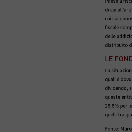
Paese a fisca
di cui all’ar
cui sia dimo
fiscale comp
delle addizi
distribuito 
LE FOND
La situazion
quali è dov
dividendo, s
queste entita
28,8% per le
quelli traspa
Fonte: Marco